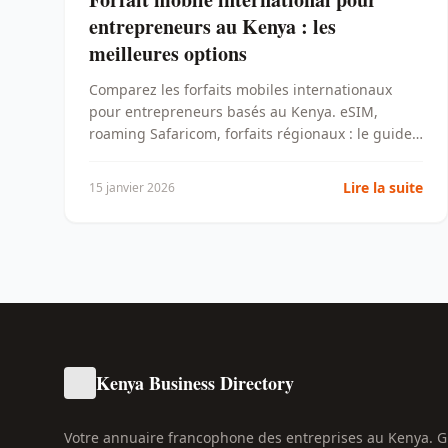
entrepreneurs au Kenya : les
meilleures options
Comparez les forfaits mobiles internationaux
pour entrepreneurs basés au Kenya. eSIM,
roaming Safaricom, forfaits régionaux : le guide
pratique.
Lire la suite
15 janvier 2026
Kenya Business Directory
Votre annuaire francophone des entreprises au Kenya. 