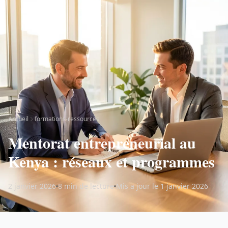
Accueil
formations-ressources
Mentorat entrepreneurial au
Kenya : réseaux et programmes
2 janvier 2026
8 min de lecture
Mis a jour le 1 janvier 2026