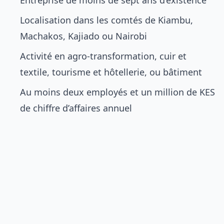
Entreprise de moins de sept ans d’existence
Localisation dans les comtés de Kiambu,
Machakos, Kajiado ou Nairobi
Activité en agro-transformation, cuir et
textile, tourisme et hôtellerie, ou bâtiment
Au moins deux employés et un million de KES
de chiffre d’affaires annuel
Le programme renforce les compétences de
gestion, élargit les réseaux professionnels,
améliore l’accès à un financement durable. Les
entreprises portées par des femmes et les
projets verts reçoivent un encouragement
particulier.