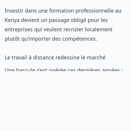
Investir dans une
formation professionnelle au
Kenya
devient un passage obligé pour les
entreprises qui veulent recruter localement
plutôt qu’importer des compétences.
Le travail à distance redessine le marché
Une bascule s’est opérée ces dernières années :
les développeurs de Nairobi facturent en dollars
pour des clients étrangers, depuis chez eux.
Plateformes de freelance, agences de mise en
relation et contrats directs ouvrent des revenus
sans équivalent sur le marché local. Cette
concurrence tire les salaires vers le haut et rend